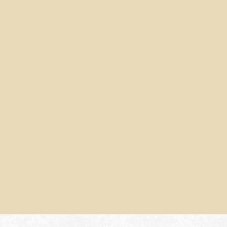
Рулетик малиновый
Выпечка из сдобного теста с
малиновой начинкой.
Сдоба "Карапузики"
Сдоба в виде зверюшек.