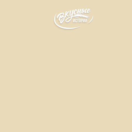
Куличи, каравай, пирог
Выпечка из сдобного теста с начинкой из
натурального творога и малинового
джема.
Формы выпуска
Без упаковки
100 г
Упакованный
100 г
Белки
Жиры
Углеводы
6,0г
9,0г
45,0г