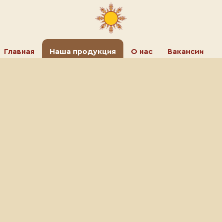
Хлеб
Главная
Наша продукция
О нас
Вакансии
Батоны и багеты
Мелкоштучные
Кремовые пирожные
Сдоба
Все
Кремовые
Мучные
Печенье и пряники
Пирожное "Пчёлка"
Сухари, сушки и баранки
Медовый бисквит, сливочный крем,
арахис, абрикосовая начинка.
Пирожные
Торты