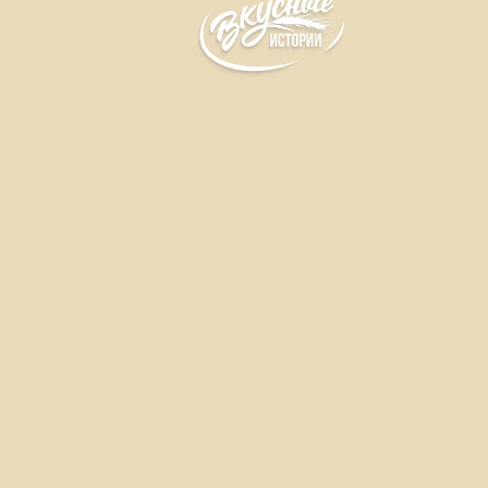
Куличи, каравай, пирог
Медовый бисквит, сливочный крем, арахис,
абрикосовая начинка.
Формы выпуска
Без упаковки
80 г
Белки
Жиры
Углеводы
5,0г
17,0г
56,0г
Энергия
400 ккал
1670 кДж