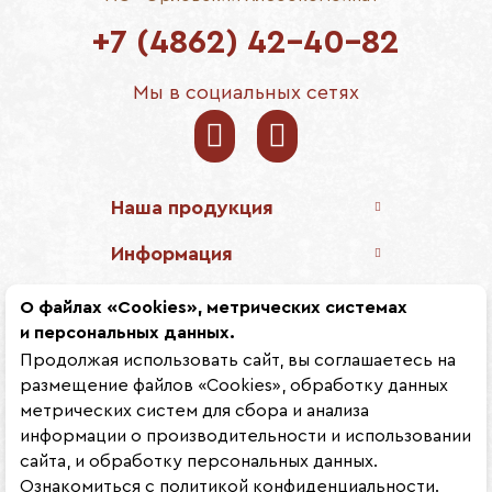
+7 (4862) 42-40-82
Мы в социальных сетях
Наша продукция
Информация
О файлах «Cookies», метрических системах
Россия, г. Орёл,
ул. Красноармейская, д. 2
и персональных данных.
Продолжая использовать сайт, вы соглашаетесь на
E-mail:
info@breadorel.ru
размещение файлов «Cookies», обработку данных
метрических систем для сбора и анализа
информации о производительности и использовании
написать директору
сайта, и обработку персональных данных.
Ознакомиться с политикой конфиденциальности
.