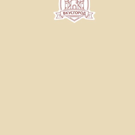
Куличи, каравай, пирог
С отборным изюмом.
Формы выпуска
Цвет. пакет
400 г
Экран
1 кг
Срок годности
90 суток
Белки
Жиры
Углеводы
9,5г
7,0г
79,0г